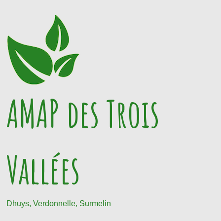
Passer
au
contenu
AMAP des Trois
Vallées
Dhuys, Verdonnelle, Surmelin