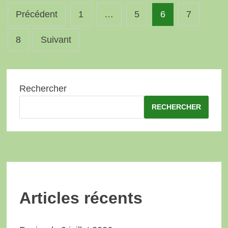
Pagination
Précédent
1
…
5
6
7
des
8
Suivant
publications
Rechercher
RECHERCHER
Articles récents