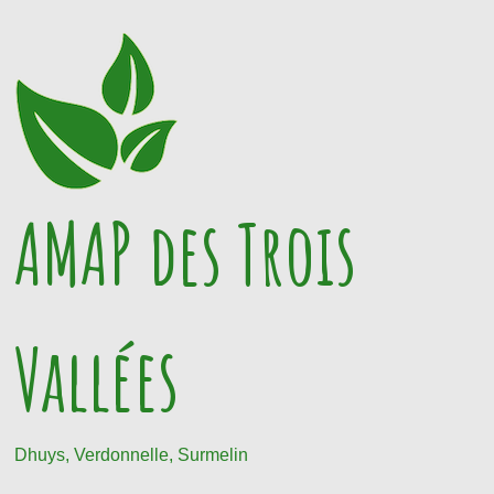
Passer
au
contenu
AMAP des Trois
Vallées
Dhuys, Verdonnelle, Surmelin