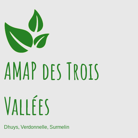
Passer
au
contenu
AMAP des Trois
Vallées
Dhuys, Verdonnelle, Surmelin