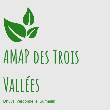
Passer
au
contenu
AMAP des Trois
Vallées
Dhuys, Verdonnelle, Surmelin