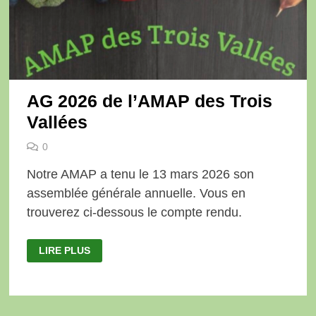
AG 2026 de l’AMAP des Trois
Vallées
0
Notre AMAP a tenu le 13 mars 2026 son
assemblée générale annuelle. Vous en
trouverez ci-dessous le compte rendu.
AG
LIRE PLUS
2026
DE
L’AMAP
DES
TROIS
VALLÉES