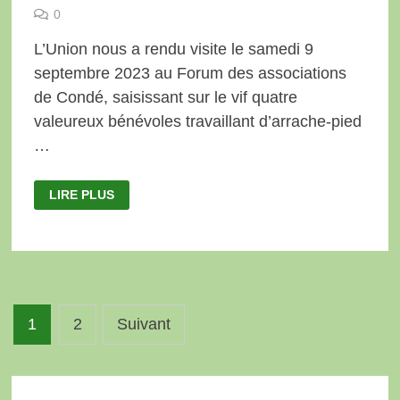
0
L’Union nous a rendu visite le samedi 9
septembre 2023 au Forum des associations
de Condé, saisissant sur le vif quatre
valeureux bénévoles travaillant d’arrache-pied
…
UN
LIRE PLUS
ARTICLE
SUR
L’AMAP
DANS
L’UNION
Pagination
1
2
Suivant
des
publications