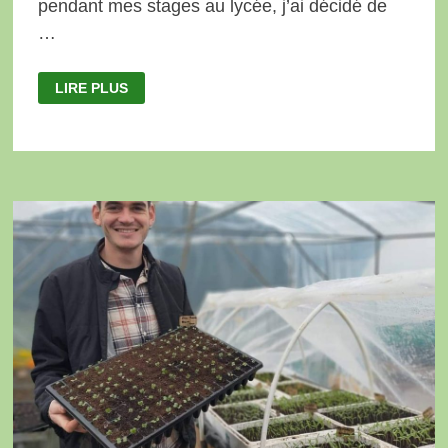
pendant mes stages au lycée, j’ai décidé de
…
FROMAGES
LIRE PLUS
DE
CHÈVRE:
ILONA
TOMASIEWIEZ,
LES
MÊÊÊRVEILLES
DE
CHÈVRES