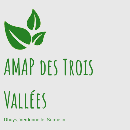
Passer
au
contenu
AMAP des Trois
Vallées
Dhuys, Verdonnelle, Surmelin