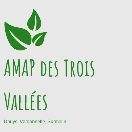
Passer
au
contenu
AMAP des Trois
Vallées
Dhuys, Verdonnelle, Surmelin