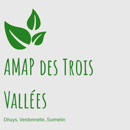
Passer
au
contenu
AMAP des Trois
Vallées
Dhuys, Verdonnelle, Surmelin