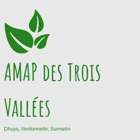
Passer
au
contenu
AMAP des Trois
Vallées
Dhuys, Verdonnelle, Surmelin