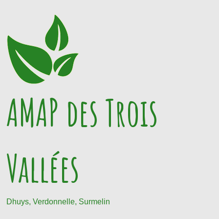
Passer
au
contenu
AMAP des Trois
Vallées
Dhuys, Verdonnelle, Surmelin