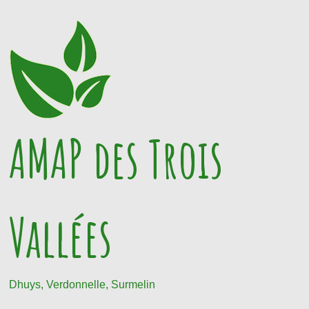
Passer
au
contenu
AMAP des Trois
Vallées
Dhuys, Verdonnelle, Surmelin