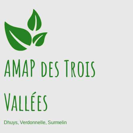
Passer
au
contenu
AMAP des Trois
Vallées
Dhuys, Verdonnelle, Surmelin